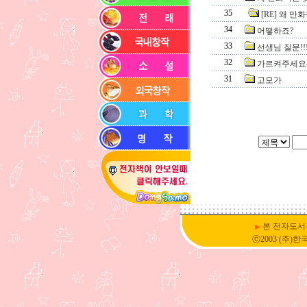
35
[RE] 왜 
34
어떻하죠?
33
선생님 질문!!!!
32
가르켜주세요^
31
고모가
본 전자도서
▶
ⓒ2003 (주)한국DSM