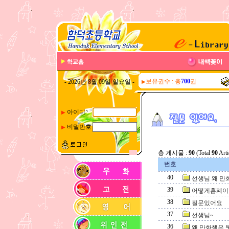
보유권수 : 총
700
권
- 2026년 8월 09일 일요일 -
▶
아이디
▶
비밀번호
▶
총 게시물 :
90
(Total
90
Arti
번호
40
선생님 왜 만
39
어떻게홈폐이
38
질문있어요
37
선생님~
36
왜 만화책은 