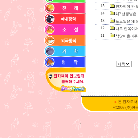
15
전자책이 안 
14
왜? 선생님은 
13
토요일은 왜 
12
나도 현옥이
11
책많이올려주
본 전자도서
▶
ⓒ2003 (주)한국DSM