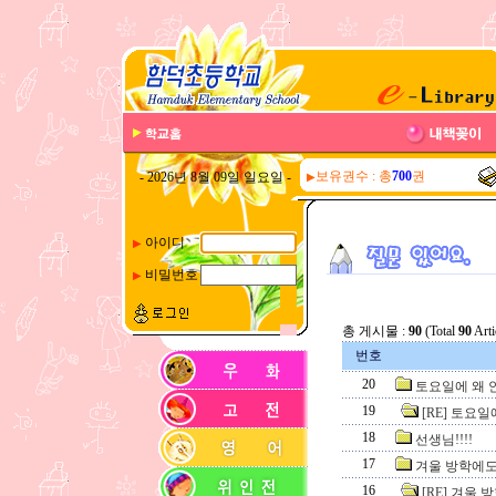
보유권수 : 총
700
권
- 2026년 8월 09일 일요일 -
▶
아이디
▶
비밀번호
▶
총 게시물 :
90
(Total
90
Arti
번호
20
토요일에 왜 
19
[RE] 토요
18
선생님!!!!
17
겨울 방학에도
16
[RE] 겨울