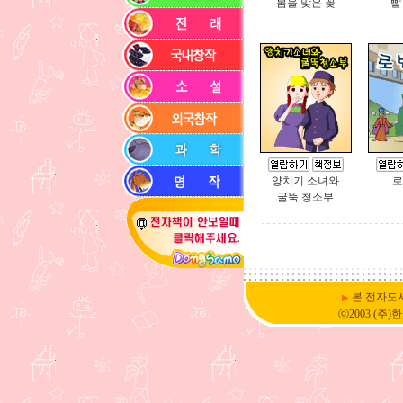
봄을 맞은 꽃
빨
양치기 소녀와
로
굴뚝 청소부
본 전자도
▶
ⓒ2003 (주)한국D