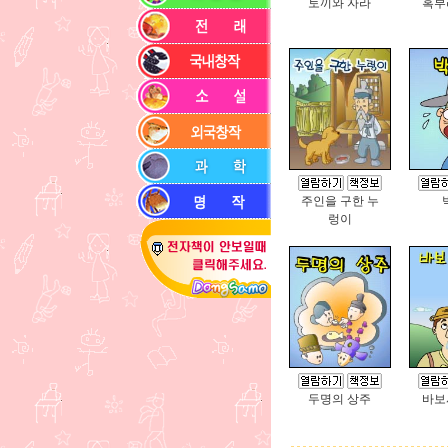
토끼와 자라
혹부
주인을 구한 누
렁이
두명의 상주
바보