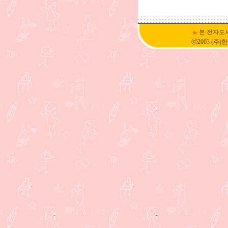
본 전자도
▶
ⓒ2003 (주)한국D