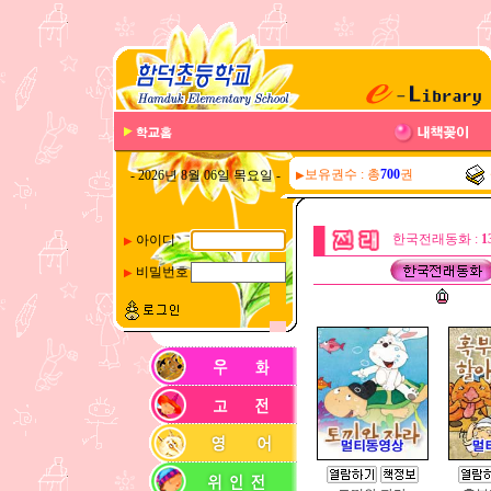
보유권수 : 총
700
권
- 2026년 8월 06일 목요일 -
▶
한국전래동화 :
1
아이디
▶
비밀번호
▶