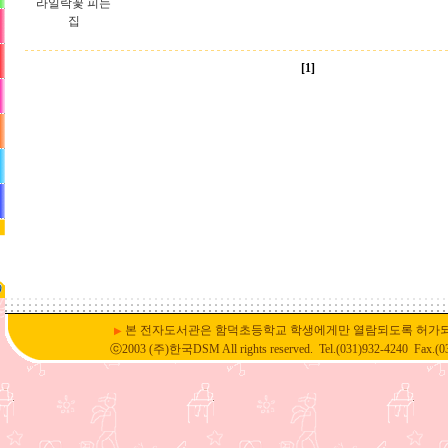
라일락꽃 피는
집
[1]
본 전자도서관은 함덕초등학교 학생에게만 열람되도록 허가
▶
ⓒ2003 (주)한국DSM All rights reserved. Tel.(031)932-4240 Fax.(0