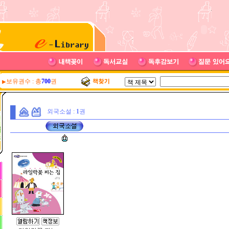
보유권수 : 총
700
권
▶
외국소설 :
1
권