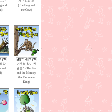
물고가
개구리와 소
g and
(The Frog and
t)
the Cow)
와 갈
여우와 왕이 된
k and
원숭이(The Fox
d)
and the Monkey
that Became a
King)