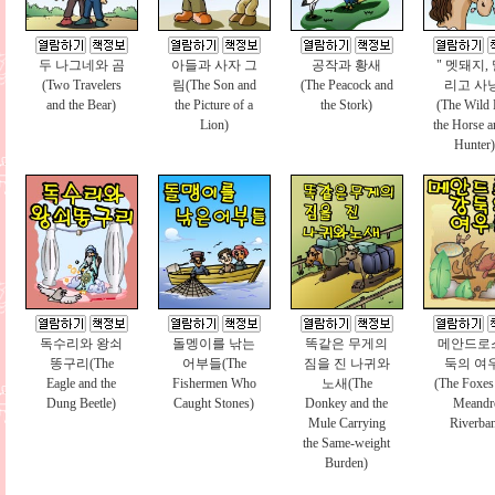
두 나그네와 곰
아들과 사자 그
공작과 황새
" 멧돼지,
(Two Travelers
림(The Son and
(The Peacock and
리고 사
and the Bear)
the Picture of a
the Stork)
(The Wild 
Lion)
the Horse a
Hunter)
독수리와 왕쇠
돌멩이를 낚는
똑같은 무게의
메안드로
똥구리(The
어부들(The
짐을 진 나귀와
둑의 여
Eagle and the
Fishermen Who
노새(The
(The Foxes 
Dung Beetle)
Caught Stones)
Donkey and the
Meandr
Mule Carrying
Riverba
the Same-weight
Burden)