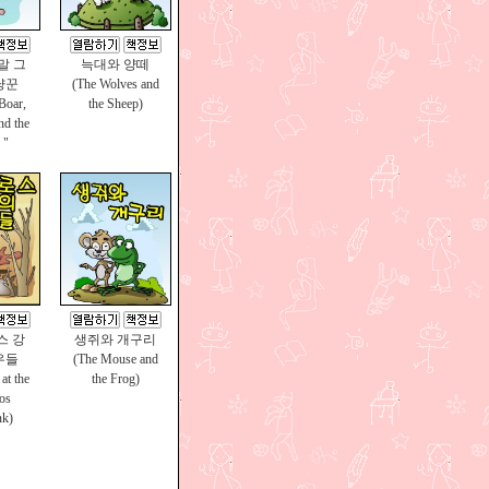
 말 그
늑대와 양떼
냥꾼
(The Wolves and
Boar,
the Sheep)
nd the
 "
스 강
생쥐와 개구리
우들
(The Mouse and
at the
the Frog)
os
nk)