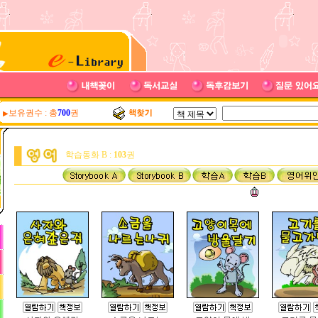
보유권수 : 총
700
권
▶
학습동화 B :
103
권