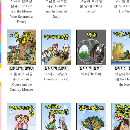
사자와 은혜갚
소금을 나르는
고양이 목에 방
고기를 
은 쥐(The Lion
나귀(Donkey
울 달기(Belling
던 개(A Do
and the Mouse
and the Load of
the Cat)
His Mea
Who Returned a
Salt)
Favor)
서울 쥐와 시골
막대기 다발(A
박쥐(The Bat)
떡갈나무
쥐(The City
Bundle of Sticks)
대(The Oa
Mouse and the
the Ree
Country Mouse)